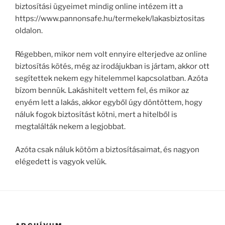
biztosítási ügyeimet mindig online intézem itt a
https://www.pannonsafe.hu/termekek/lakasbiztositas
oldalon.
Régebben, mikor nem volt ennyire elterjedve az online
biztosítás kötés, még az irodájukban is jártam, akkor ott
segítettek nekem egy hitelemmel kapcsolatban. Azóta
bízom bennük. Lakáshitelt vettem fel, és mikor az
enyém lett a lakás, akkor egyből úgy döntöttem, hogy
náluk fogok biztosítást kötni, mert a hitelből is
megtalálták nekem a legjobbat.
Azóta csak náluk kötöm a biztosításaimat, és nagyon
elégedett is vagyok velük.