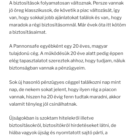
A biztosítások folyamatosan változnak. Persze vannak
jó öreg klasszikusok, de követik a piac változását, így
van, hogy sokkal jobb ajánlatokat találok és van,. hogy
maradok a régi biztosításomnál. Már évek óta itt kötöm
a biztosításaimat.
A Pannonsafe egyébként egy 20 éves, magyar
tulajdonú cég. A működésük 20 éve alatt pedig éppen
elég tapasztalatot szereztek ahhoz, hogy tudjam, náluk
biztonságban vannak a pénzügyeim.
Sok új hasonló pénzügyes céggel találkozni nap mint
nap, de nekem sokat jelent, hogy ilyen rég a piacon
vannak, hiszen ha 20 évig fenn tudtak maradni, akkor
valamit tényleg jól csinálhatnak.
Újságokban is szoktam hitelekről illetve
biztosításokról, biztosítókról hirdetéseket látni, de
hiába vagyok újság és nyomtatott sajtó párti, a