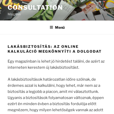
Tartalomhoz
CONSULTATION
Magazin
Menü
LAKÁSBIZTOSÍTÁS: AZ ONLINE
KALKULÁCIÓ MEGKÖNNYÍTI A DOLGODAT
Egy magazinban is lehet jó hirdetést találni, de azért az
interneten kerestem új lakásbiztosítást.
A lakásbiztosítások határozatlan időre szólnak, de
érdemes azzal is kalkulálni, hogy lehet, már nem az a
biztosítás a legjobb a piacon, amit mi választottunk.
Ugyanis a biztosítások folyamatosan változnak, éppen
ezért én minden évben a biztosítás fordulója előtt
megnézem, hogy milyen lehetőségek vannak az adott