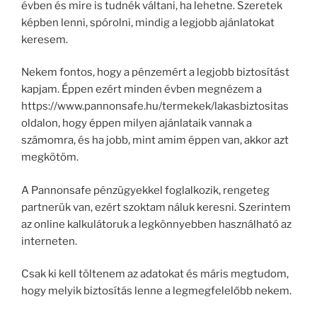
évben és mire is tudnék váltani, ha lehetne. Szeretek
képben lenni, spórolni, mindig a legjobb ajánlatokat
keresem.
Nekem fontos, hogy a pénzemért a legjobb biztosítást
kapjam. Éppen ezért minden évben megnézem a
https://www.pannonsafe.hu/termekek/lakasbiztositas
oldalon, hogy éppen milyen ajánlataik vannak a
számomra, és ha jobb, mint amim éppen van, akkor azt
megkötöm.
A Pannonsafe pénzügyekkel foglalkozik, rengeteg
partnerük van, ezért szoktam náluk keresni. Szerintem
az online kalkulátoruk a legkönnyebben használható az
interneten.
Csak ki kell töltenem az adatokat és máris megtudom,
hogy melyik biztosítás lenne a legmegfelelőbb nekem.