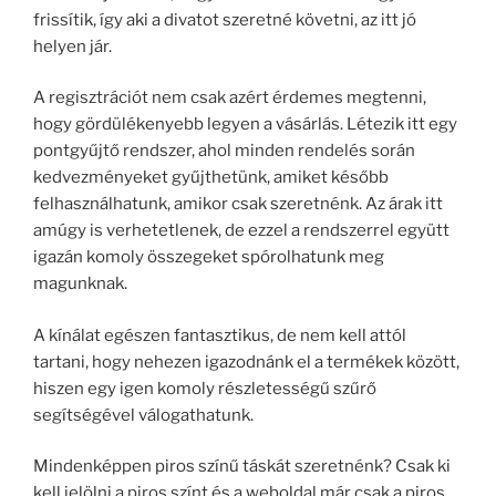
frissítik, így aki a divatot szeretné követni, az itt jó
helyen jár.
A regisztrációt nem csak azért érdemes megtenni,
hogy gördülékenyebb legyen a vásárlás. Létezik itt egy
pontgyűjtő rendszer, ahol minden rendelés során
kedvezményeket gyűjthetünk, amiket később
felhasználhatunk, amikor csak szeretnénk. Az árak itt
amúgy is verhetetlenek, de ezzel a rendszerrel együtt
igazán komoly összegeket spórolhatunk meg
magunknak.
A kínálat egészen fantasztikus, de nem kell attól
tartani, hogy nehezen igazodnánk el a termékek között,
hiszen egy igen komoly részletességű szűrő
segítségével válogathatunk.
Mindenképpen piros színű táskát szeretnénk? Csak ki
kell jelölni a piros színt és a weboldal már csak a piros