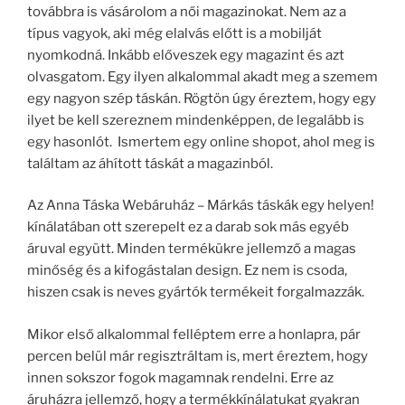
továbbra is vásárolom a női magazinokat. Nem az a
típus vagyok, aki még elalvás előtt is a mobilját
nyomkodná. Inkább előveszek egy magazint és azt
olvasgatom. Egy ilyen alkalommal akadt meg a szemem
egy nagyon szép táskán. Rögtön úgy éreztem, hogy egy
ilyet be kell szereznem mindenképpen, de legalább is
egy hasonlót. Ismertem egy online shopot, ahol meg is
találtam az áhított táskát a magazinból.
Az Anna Táska Webáruház – Márkás táskák egy helyen!
kínálatában ott szerepelt ez a darab sok más egyéb
áruval együtt. Minden termékükre jellemző a magas
minőség és a kifogástalan design. Ez nem is csoda,
hiszen csak is neves gyártók termékeit forgalmazzák.
Mikor első alkalommal felléptem erre a honlapra, pár
percen belül már regisztráltam is, mert éreztem, hogy
innen sokszor fogok magamnak rendelni. Erre az
áruházra jellemző, hogy a termékkínálatukat gyakran