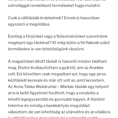
színvilággal rendelkező termékeket fogja mutatni.
Csak a válltáskák érdekelnek? Ennek is hasonlóan
egyszerű a megoldása.
Esetleg a férjünket vagy a fiútestvérünket szeretnénk
meglepni egy táskával? Itt még külön a férfiaknak szánt
termékekre is van lehetőségünk rászűrni.
A magazinban látott táskát is hasonló módon találtam
meg. Elsőre kiválasztottam a gyártót, ami az Anekke
volt. Ezt követően csak megadtam azt, hogy egy piros
kézitáskát keresek és már ott volt az, amit kerestem.
Az Anna Táska Webáruház – Márkás táskák egy helyen!
arra is kellő figyelmet fordított, hogy a rendelés a
lehető legegyszerűbb és gyorsabb legyen. A fizetést
tekintve én mindig a bankkártyás megoldást
választom, de van lehetőség az utánvétre és az utalásra