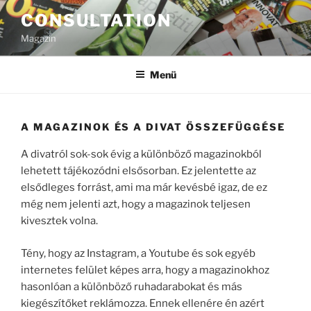
Tartalomhoz
CONSULTATION
Magazin
Menü
A MAGAZINOK ÉS A DIVAT ÖSSZEFÜGGÉSE
A divatról sok-sok évig a különböző magazinokból
lehetett tájékozódni elsősorban. Ez jelentette az
elsődleges forrást, ami ma már kevésbé igaz, de ez
még nem jelenti azt, hogy a magazinok teljesen
kivesztek volna.
Tény, hogy az Instagram, a Youtube és sok egyéb
internetes felület képes arra, hogy a magazinokhoz
hasonlóan a különböző ruhadarabokat és más
kiegészítőket reklámozza. Ennek ellenére én azért